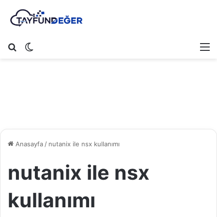
Arama yap ...
Dış görünümü değiştir
M
Anasayfa
/
nutanix ile nsx kullanımı
nutanix ile nsx
kullanımı