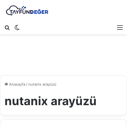
Arama yap ...
Dış görünümü değiştir
M
Anasayfa
/
nutanix arayüzü
nutanix arayüzü