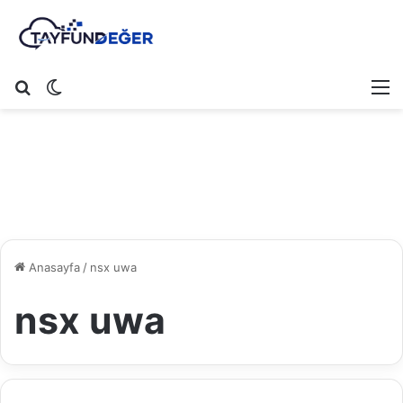
Arama yap ...
Dış görünümü değiştir
M
Anasayfa
/
nsx uwa
nsx uwa