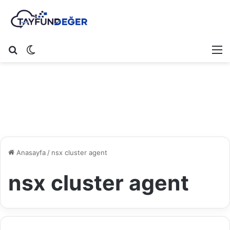
Arama yap ...
Dış görünümü değiştir
M
Anasayfa
/
nsx cluster agent
nsx cluster agent