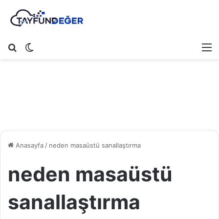
Arama yap ...
Dış görünümü değiştir
M
Anasayfa
/
neden masaüstü sanallaştırma
neden masaüstü
sanallaştırma