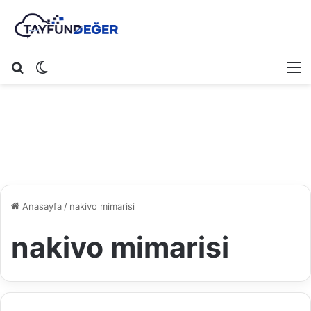
Arama yap ...
Dış görünümü değiştir
M
Anasayfa
/
nakivo mimarisi
nakivo mimarisi