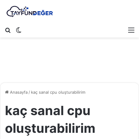
Arama yap ...
Dış görünümü değiştir
M
Anasayfa
/
kaç sanal cpu oluşturabilirim
kaç sanal cpu
oluşturabilirim