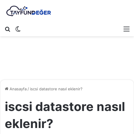
Arama yap ...
Dış görünümü değiştir
M
Anasayfa
/
iscsi datastore nasıl eklenir?
iscsi datastore nasıl
eklenir?