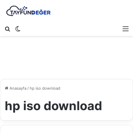
Arama yap ...
Dış görünümü değiştir
M
Anasayfa
/
hp iso download
hp iso download