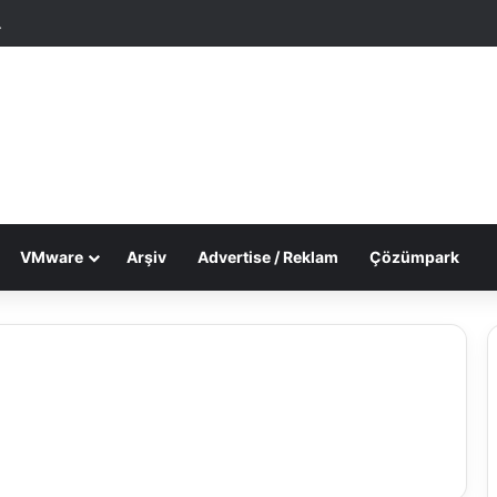
tgele Makale
Dış görünümü değiştir
VMware
Arşiv
Advertise / Reklam
Çözümpark