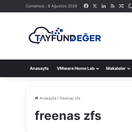
Facebook
X
LinkedIn
RSS
Ras
Cumartesi , 8 Ağustos 2026
Anasayfa
VMware Home Lab
Makaleler
Anasayfa
/
freenas zfs
freenas zfs