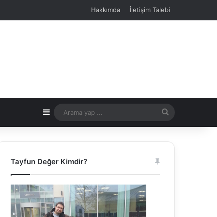
Hakkımda
İletişim Talebi
Kenar Bölmesi
Arama
yap
...
Tayfun Değer Kimdir?