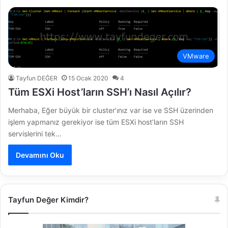
VMware
Tayfun DEĞER
15 Ocak 2020
4
Tüm ESXi Host’ların SSH’ı Nasıl Açılır?
Merhaba, Eğer büyük bir cluster’ınız var ise ve SSH üzerinden
işlem yapmanız gerekiyor ise tüm ESXi host’ların SSH
servislerini tek…
Devamını Oku
Tayfun Değer Kimdir?