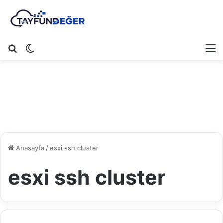
Arama yap ...
Dış görünümü değiştir
M
Anasayfa
/
esxi ssh cluster
esxi ssh cluster