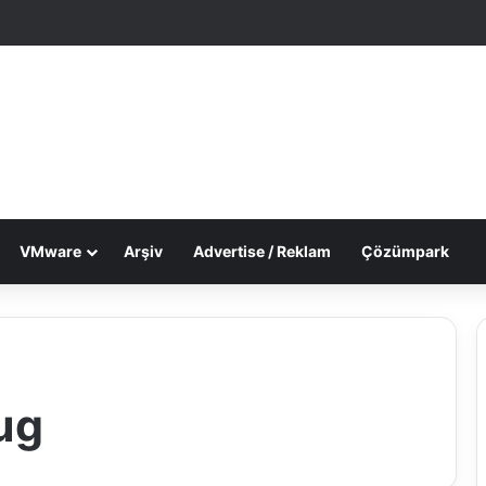
le Makale
 görünümü değiştir
VMware
Arşiv
Advertise / Reklam
Çözümpark
ug