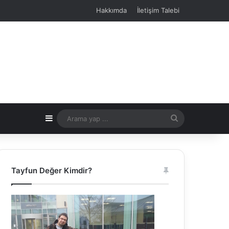
Hakkımda
İletişim Talebi
Kenar Bölmesi
Arama
yap
...
Tayfun Değer Kimdir?