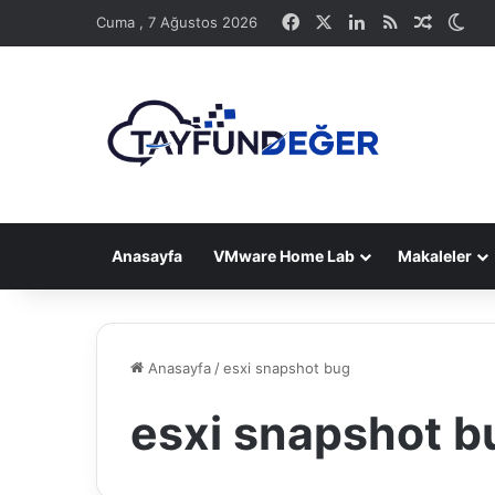
Facebook
X
LinkedIn
RSS
Rastge
Dış
Cuma , 7 Ağustos 2026
Anasayfa
VMware Home Lab
Makaleler
Anasayfa
/
esxi snapshot bug
esxi snapshot b