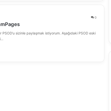
0
VmmPages
r PSOD’u sizinle paylaşmak istiyorum. Aşağıdaki PSOD eski
Xi…