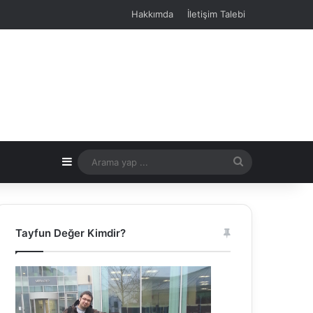
Hakkımda
İletişim Talebi
Kenar Bölmesi
Arama
yap
...
Tayfun Değer Kimdir?