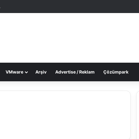
tgele Makale
Dış görünümü değiştir
VMware
Arşiv
Advertise / Reklam
Çözümpark