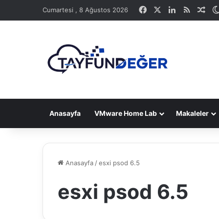
Facebook
X
LinkedIn
RSS
Ras
Cumartesi , 8 Ağustos 2026
Anasayfa
VMware Home Lab
Makaleler
Anasayfa
/
esxi psod 6.5
esxi psod 6.5