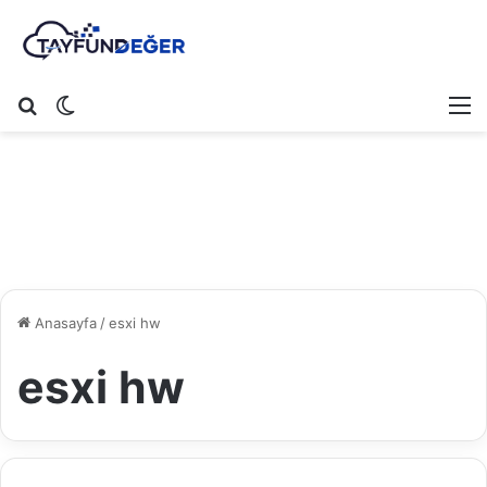
Arama yap ...
Dış görünümü değiştir
M
Anasayfa
/
esxi hw
esxi hw