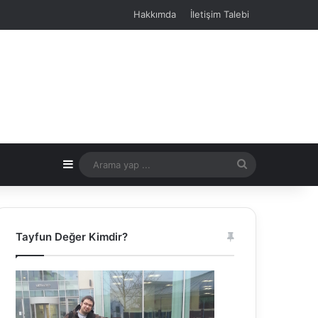
Hakkımda
İletişim Talebi
Kenar Bölmesi
Arama
yap
...
Tayfun Değer Kimdir?