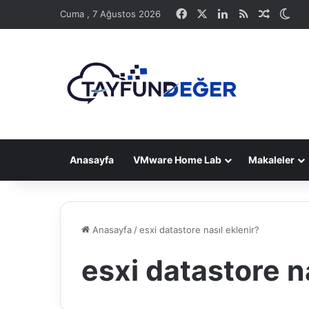
Facebook
X
LinkedIn
RSS
Rastge
Dış
Cuma , 7 Ağustos 2026
Anasayfa
VMware Home Lab
Makaleler
Anasayfa
/
esxi datastore nasıl eklenir?
esxi datastore n