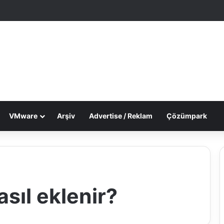
le Makale
 görünümü değiştir
VMware
Arşiv
Advertise / Reklam
Çözümpark
asıl eklenir?