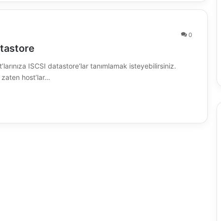
0
tastore
arınıza ISCSI datastore‘lar tanımlamak isteyebilirsiniz.
 zaten host’lar…