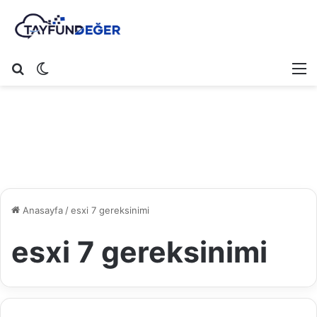
Arama yap ...
Dış görünümü değiştir
M
Anasayfa
/
esxi 7 gereksinimi
esxi 7 gereksinimi