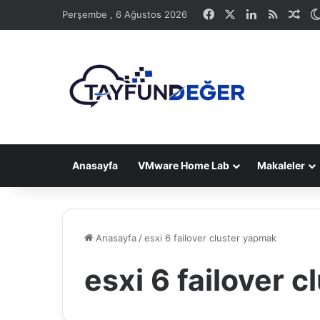
Facebook
X
LinkedIn
RSS
Ras
Perşembe , 6 Ağustos 2026
Anasayfa
VMware Home Lab
Makaleler
Anasayfa
/
esxi 6 failover cluster yapmak
esxi 6 failover 