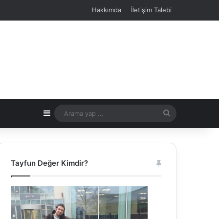
Hakkımda
İletişim Talebi
Kenar Bölmesi
Arama
yap
...
Tayfun Değer Kimdir?