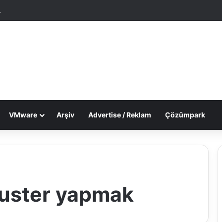
tgele Makale
Dış görünümü değiştir
VMware
Arşiv
Advertise / Reklam
Çözümpark
cluster yapmak