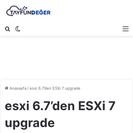
Arama yap ...
Dış görünümü değiştir
M
Anasayfa
/
esxi 6.7’den ESXi 7 upgrade
esxi 6.7’den ESXi 7
upgrade