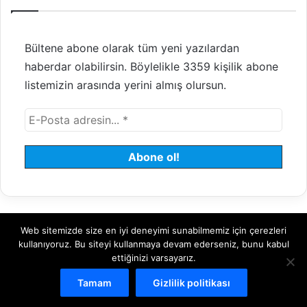
Bültene abone olarak tüm yeni yazılardan
haberdar olabilirsin. Böylelikle 3359 kişilik abone
listemizin arasında yerini almış olursun.
Web sitemizde size en iyi deneyimi sunabilmemiz için çerezleri
© 2008 - 2026 Tayfundeğer.com - Tüm hakları saklıdır.
kullanıyoruz. Bu siteyi kullanmaya devam ederseniz, bunu kabul
ettiğinizi varsayarız.
Hosting
Bulut Sunucu
Sanal (VDS) Sunucu
Yönetilen Sunucu
Tamam
Gizlilik politikası
Kiralık Sunucu
Halka Arz Danışmanlık
Borsa