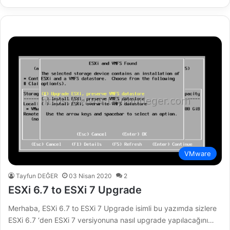
VMware
Tayfun DEĞER
03 Nisan 2020
2
ESXi 6.7 to ESXi 7 Upgrade
Merhaba, ESXi 6.7 to ESXi 7 Upgrade isimli bu yazımda sizlere
ESXi 6.7 ‘den ESXi 7 versiyonuna nasıl upgrade yapılacağını…