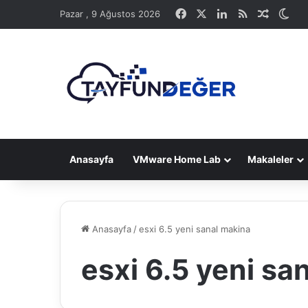
Facebook
X
LinkedIn
RSS
Rastge
Dış
Pazar , 9 Ağustos 2026
Anasayfa
VMware Home Lab
Makaleler
Anasayfa
/
esxi 6.5 yeni sanal makina
esxi 6.5 yeni sa