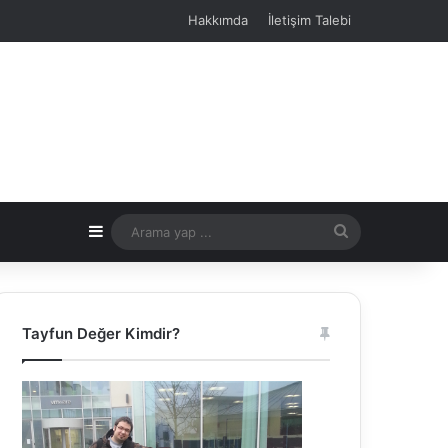
Hakkımda
İletişim Talebi
Kenar Bölmesi
Arama
yap
...
Tayfun Değer Kimdir?