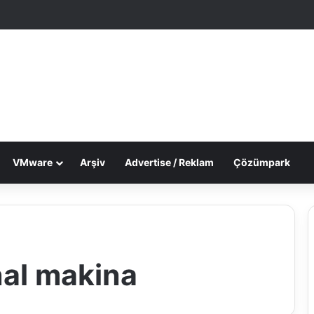
le Makale
 görünümü değiştir
VMware
Arşiv
Advertise / Reklam
Çözümpark
nal makina