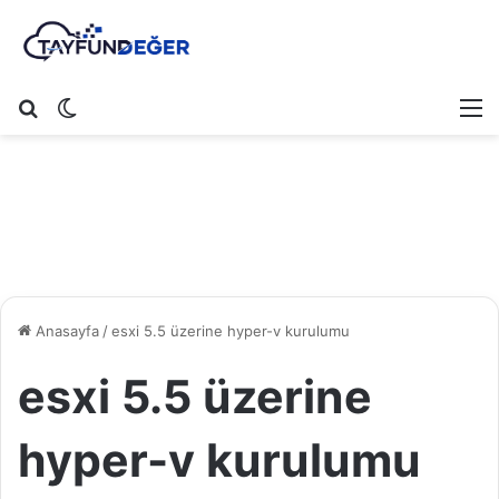
Arama yap ...
Dış görünümü değiştir
M
Anasayfa
/
esxi 5.5 üzerine hyper-v kurulumu
esxi 5.5 üzerine
hyper-v kurulumu