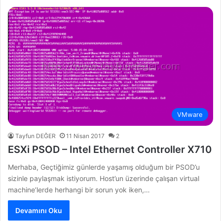
VMware
Tayfun DEĞER
11 Nisan 2017
2
ESXi PSOD – Intel Ethernet Controller X710
Merhaba, Geçtiğimiz günlerde yaşamış olduğum bir PSOD’u
sizinle paylaşmak istiyorum. Host’un üzerinde çalışan virtual
machine’lerde herhangi bir sorun yok iken,…
Devamını Oku