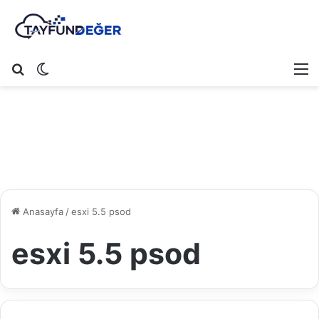
Arama yap ...
Dış görünümü değiştir
M
Anasayfa
/
esxi 5.5 psod
esxi 5.5 psod