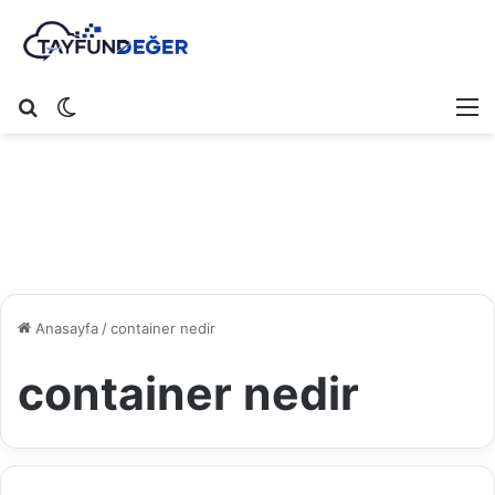
Arama yap ...
Dış görünümü değiştir
M
Anasayfa
/
container nedir
container nedir