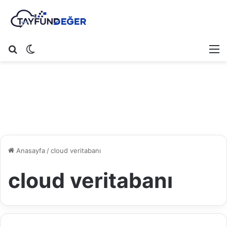
Arama yap ...
Dış görünümü değiştir
M
Anasayfa
/
cloud veritabanı
cloud veritabanı