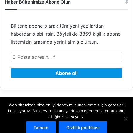
Haber Bültenimize Abone Olun
Bültene abone olarak tüm yeni yazılardan
haberdar olabilirsin. Böylelikle 3359 kişilik abone
listemizin arasında yerini almış olursun.
Web sitemizde size en iyi deneyimi sunabilmemiz için çerezleri
© 2008 - 2026 Tayfundeğer.com - Tüm hakları saklıdır.
kullanıyoruz. Bu siteyi kullanmaya devam ederseniz, bunu kabul
ettiğinizi varsayarız.
Hosting
Bulut Sunucu
Sanal (VDS) Sunucu
Yönetilen Sunucu
Tamam
Gizlilik politikası
Kiralık Sunucu
Halka Arz Danışmanlık
Borsa