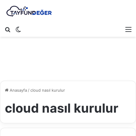
Arama yap ...
Dış görünümü değiştir
M
Anasayfa
/
cloud nasıl kurulur
cloud nasıl kurulur