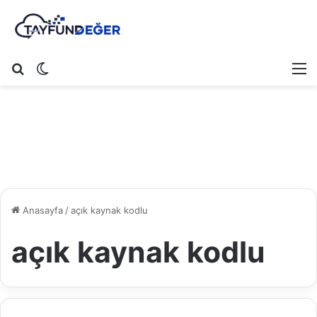
Arama yap ...
Dış görünümü değiştir
M
Anasayfa
/
açık kaynak kodlu
açık kaynak kodlu