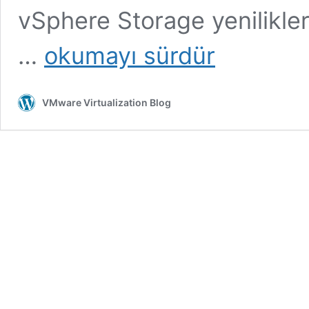
vSphere Storage yenilikler
vSphere
…
okumayı sürdür
5.5
Esxi
Hypervisor
VMware Virtualization Blog
Yenilikleri